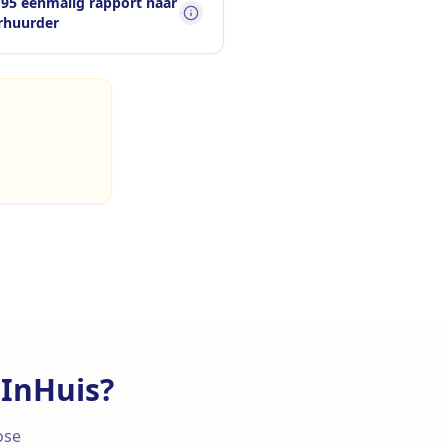
,95 eenmalig rapport naar
rhuurder
InHuis?
ose