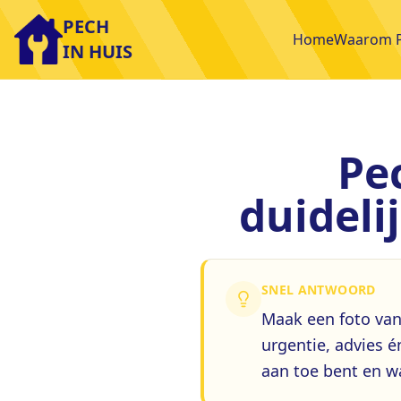
Ga naar inhoud
PECH
Home
Waarom P
IN HUIS
Pec
duideli
SNEL ANTWOORD
Maak een foto van
urgentie, advies é
aan toe bent en wa