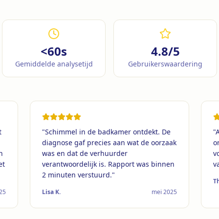
<60s
4.8/5
Gemiddelde analysetijd
Gebruikerswaardering
t
"
Schimmel in de badkamer ontdekt. De
"
A
diagnose gaf precies aan wat de oorzaak
o
n
was en dat de verhuurder
v
et
verantwoordelijk is. Rapport was binnen
v
2 minuten verstuurd.
"
T
025
Lisa K.
mei 2025