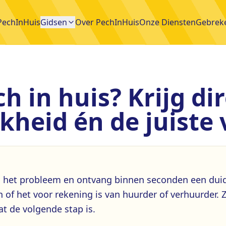
echInHuis
Gidsen
Over PechInHuis
Onze Diensten
Gebrek
h in huis? Krijg di
jkheid én de juist
 het probleem en ontvang binnen seconden een duid
n of het voor rekening is van huurder of verhuurder. Z
t de volgende stap is.