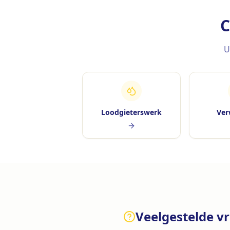
C
U
Loodgieterswerk
Ver
Veelgestelde v