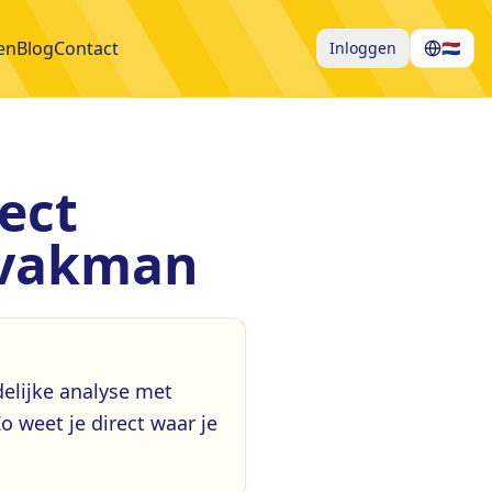
en
Blog
Contact
Inloggen
🇳🇱
rect
e vakman
elijke analyse met
o weet je direct waar je