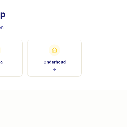
rp
en
ra
Onderhoud