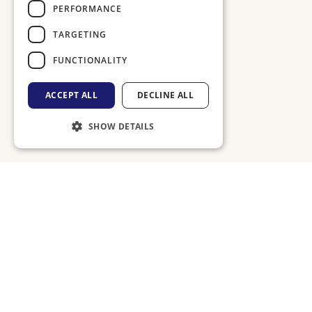
PERFORMANCE
TARGETING
FUNCTIONALITY
ACCEPT ALL
DECLINE ALL
SHOW DETAILS
PECH
PechInHuis