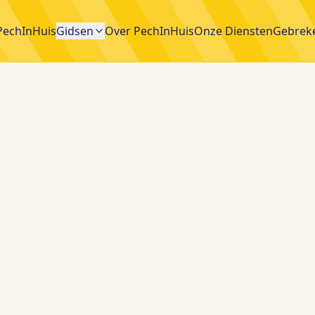
echInHuis
Gidsen
Over PechInHuis
Onze Diensten
Gebrek